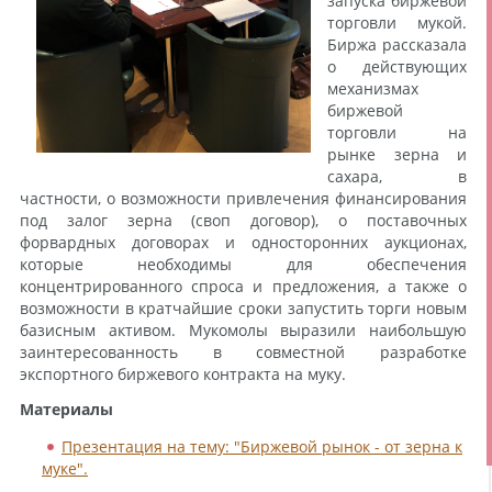
запуска биржевой
торговли мукой.
Биржа рассказала
о действующих
механизмах
биржевой
торговли на
рынке зерна и
сахара, в
частности, о возможности привлечения финансирования
под залог зерна (своп договор), о поставочных
форвардных договорах и односторонних аукционах,
которые необходимы для обеспечения
концентрированного спроса и предложения, а также о
возможности в кратчайшие сроки запустить торги новым
базисным активом. Мукомолы выразили наибольшую
заинтересованность в совместной разработке
экспортного биржевого контракта на муку.
Материалы
Презентация на тему: "Биржевой рынок - от зерна к
муке".