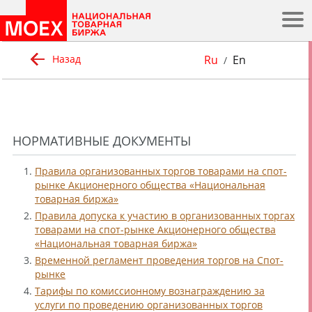
.
Ru
En
Назад
/
НОРМАТИВНЫЕ ДОКУМЕНТЫ
1.
Правила организованных торгов товарами на спот-
рынке Акционерного общества «Национальная
товарная биржа»
2.
Правила допуска к участию в организованных торгах
товарами на спот-рынке Акционерного общества
«Национальная товарная биржа»
3.
Временной регламент проведения торгов на Спот-
рынке
4.
Тарифы по комиссионному вознаграждению за
услуги по проведению организованных торгов