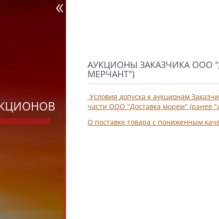
АУКЦИОНЫ ЗАКАЗЧИКА ООО "
МЕРЧАНТ")
Условия допуска к аукционам Заказчи
УКЦИОНОВ
части ООО "Доставка морем" (ранее 
О поставке товара с пониженным кач