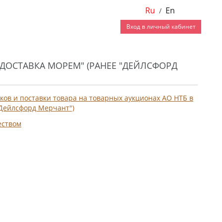
Ru
En
/
Вход в личный кабинет
ДОСТАВКА МОРЕМ" (РАНЕЕ "ДЕЙЛСФОРД
ков и поставки товара на товарных аукционах АО НТБ в
"Дейлсфорд Мерчант")
еством