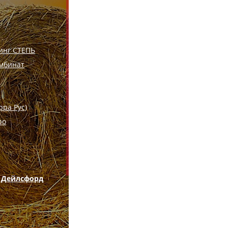
инг СТЕПЬ
мбинат
рра Рус)
ро
. Дейлсфорд