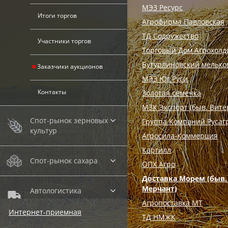
МЭЗ Ресурс
Итоги торгов
Агрофирма Павловская
ТД Содружество
Участники торгов
Торговый Дом Агрохолд
Бутурлиновский мелько
Заказчики аукционов
МЭЗ Юг Руси
Контакты
Золотая семечка
МЗК Экспорт (быв. Вите
Спот-рынок зерновых
Группа Компаний Русаг
культур
Агросила-Коммерция
Каргилл
Спот-рынок сахара
ОПХ Агро
Доставка Морем (быв
Мерчант)
Автологистика
SMARTSEEDS
Агропоставка МТ
Интернет-приемная
ТД НМЖК