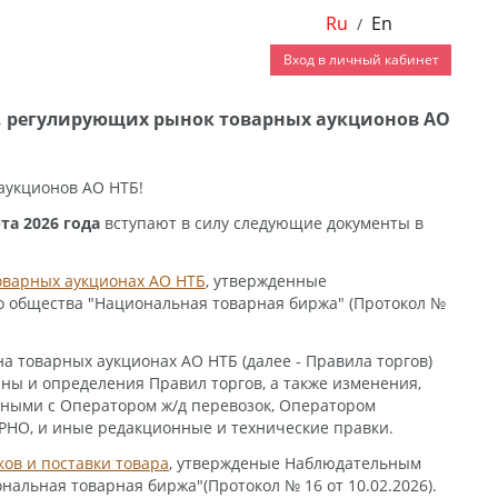
Ru
En
/
Вход в личный кабинет
в, регулирующих рынок товарных аукционов АО
аукционов АО НТБ!
та 2026 года
вступают в силу следующие документы в
оварных аукционах АО НТБ
, утвержденные
 общества "Национальная товарная биржа" (Протокол №
на товарных аукционах АО НТБ (далее - Правила торгов)
ы и определения Правил торгов, а также изменения,
ными с Оператором ж/д перевозок, Оператором
НО, и иные редакционные и технические правки.
ков и поставки товара
, утвержденые Наблюдательным
альная товарная биржа"(Протокол № 16 от 10.02.2026).