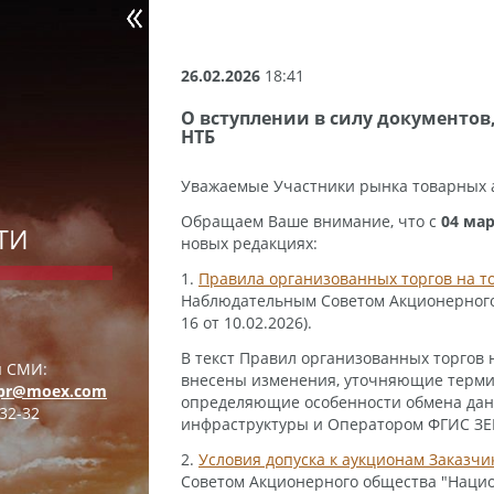
26.02.2026
18:41
О вступлении в силу документо
НТБ
Уважаемые Участники рынка товарных 
Обращаем Ваше внимание, что с
04 мар
ТИ
новых редакциях:
1.
Правила организованных торгов на т
Наблюдательным Советом Акционерного
16 от 10.02.2026).
В текст Правил организованных торгов 
я СМИ:
внесены изменения, уточняющие термин
pr@moex.com
определяющие особенности обмена дан
32-32
инфраструктуры и Оператором ФГИС ЗЕР
2.
Условия допуска к аукционам Заказчи
Советом Акционерного общества "Национ