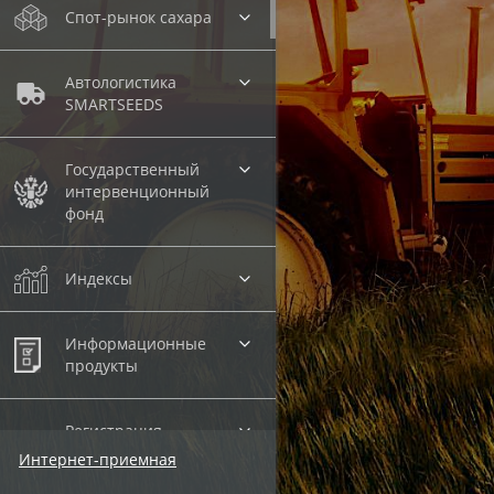
Спот-рынок сахара
Автологистика
SMARTSEEDS
Государственный
интервенционный
фонд
Индексы
Информационные
продукты
Регистрация
внебиржевых
Интернет-приемная
договоров